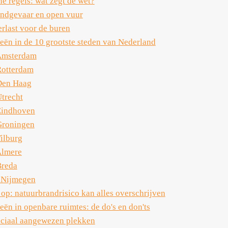
e regels: wat zegt de wet?
ndgevaar en open vuur
rlast voor de buren
eën in de 10 grootste steden van Nederland
Amsterdam
Rotterdam
Den Haag
Utrecht
Eindhoven
Groningen
Tilburg
Almere
Breda
 Nijmegen
 op: natuurbrandrisico kan alles overschrijven
ën in openbare ruimtes: de do's en don'ts
ciaal aangewezen plekken