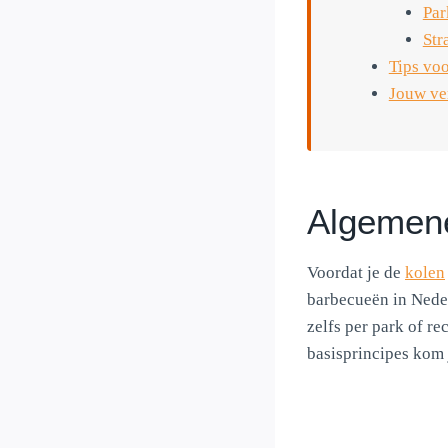
Par
Str
Tips vo
Jouw ve
Algemene
Voordat je de
kolen
barbecueën in Neder
zelfs per park of r
basisprincipes kom 