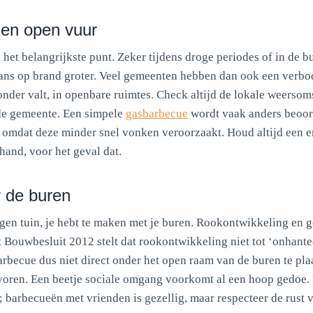
en open vuur
 het belangrijkste punt. Zeker tijdens droge periodes of in de 
kans op brand groter. Veel gemeenten hebben dan ook een verbo
nder valt, in openbare ruimtes. Check altijd de lokale weerso
e gemeente. Een simpele
gasbarbecue
wordt vaak anders beoor
 omdat deze minder snel vonken veroorzaakt. Houd altijd een 
hand, voor het geval dat.
r de buren
 eigen tuin, je hebt te maken met je buren. Rookontwikkeling en
t Bouwbesluit 2012 stelt dat rookontwikkeling niet tot ‘onhant
barbecue dus niet direct onder het open raam van de buren te pl
evoren. Een beetje sociale omgang voorkomt al een hoop gedoe.
t; barbecueën met vrienden is gezellig, maar respecteer de rust