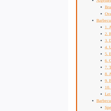
Algemen
Bra
Ove
Barbecu
1. 
2. 
3. 
4. 
5. 
6. 
7. 
8. 
9. 
10.
Let
Barbecue
Spe