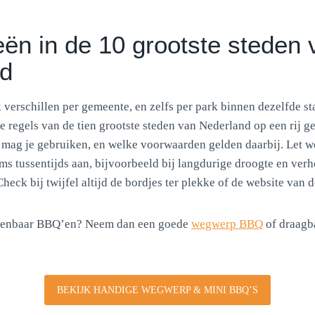
ën in de 10 grootste steden 
nd
 verschillen per gemeente, en zelfs per park binnen dezelfde st
 regels van de tien grootste steden van Nederland op een rij g
 mag je gebruiken, en welke voorwaarden gelden daarbij. Let 
oms tussentijds aan, bijvoorbeeld bij langdurige droogte en ver
heck bij twijfel altijd de bordjes ter plekke of de website van 
openbaar BBQ’en? Neem dan een goede
wegwerp BBQ
of draagb
BEKIJK HANDIGE WEGWERP & MINI BBQ’S