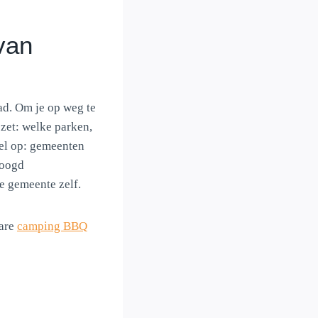
van
ad. Om je op weg te
ezet: welke parken,
wel op: gemeenten
hoogd
de gemeente zelf.
are
camping BBQ