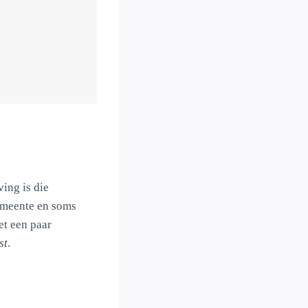
ving is die
gemeente en soms
et een paar
st
.