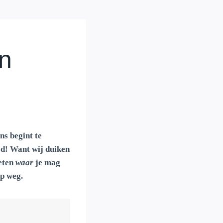
in
ns begint te
ijd! Want wij duiken
Weten
waar
je mag
op weg.