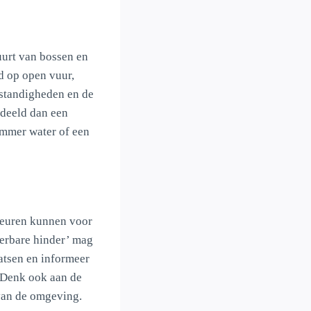
buurt van bossen en
d op open vuur,
mstandigheden en de
deeld dan een
emmer water of een
 geuren kunnen voor
eerbare hinder’ mag
aatsen en informeer
 Denk ook aan de
 van de omgeving.