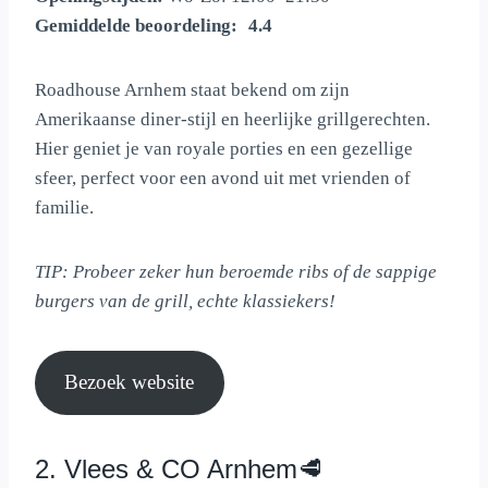
Gemiddelde beoordeling:
4.4 out of 5.0 stars
4.4
Roadhouse Arnhem staat bekend om zijn
Amerikaanse diner-stijl en heerlijke grillgerechten.
Hier geniet je van royale porties en een gezellige
sfeer, perfect voor een avond uit met vrienden of
familie.
TIP: Probeer zeker hun beroemde
ribs
of de sappige
burgers van de grill, echte klassiekers!
Bezoek website
2. Vlees & CO Arnhem🥩