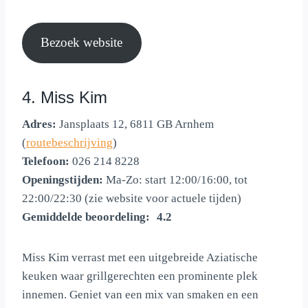
Bezoek website
4. Miss Kim
Adres:
Jansplaats 12, 6811 GB Arnhem
(
routebeschrijving
)
Telefoon:
026 214 8228
Openingstijden:
Ma-Zo: start 12:00/16:00, tot
22:00/22:30 (zie website voor actuele tijden)
Gemiddelde beoordeling:
4.2 out of 5.0 stars
4.2
Miss Kim verrast met een uitgebreide Aziatische
keuken waar grillgerechten een prominente plek
innemen. Geniet van een mix van smaken en een