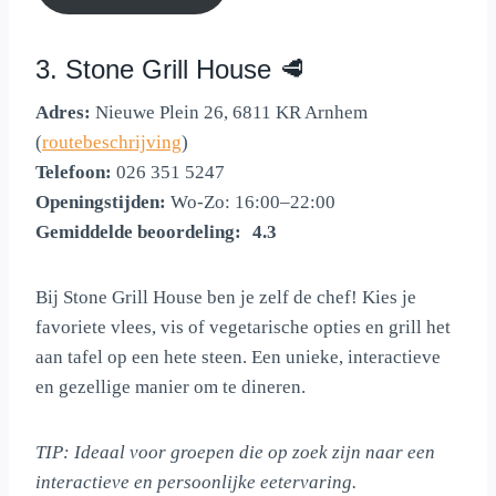
3. Stone Grill House 🥩
Adres:
Nieuwe Plein 26, 6811 KR Arnhem
(
routebeschrijving
)
Telefoon:
026 351 5247
Openingstijden:
Wo-Zo: 16:00–22:00
Gemiddelde beoordeling:
4.3 out of 5.0 stars
4.3
Bij Stone Grill House ben je zelf de chef! Kies je
favoriete vlees, vis of vegetarische opties en grill het
aan tafel op een hete steen. Een unieke, interactieve
en gezellige manier om te dineren.
TIP: Ideaal voor groepen die op zoek zijn naar een
interactieve en persoonlijke eetervaring.