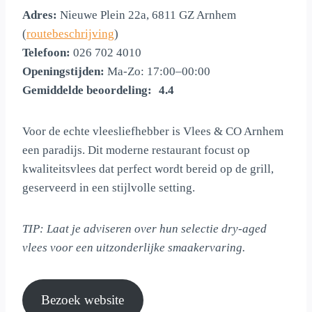
Adres:
Nieuwe Plein 22a, 6811 GZ Arnhem
(
routebeschrijving
)
Telefoon:
026 702 4010
Openingstijden:
Ma-Zo: 17:00–00:00
Gemiddelde beoordeling:
4.4 out of 5.0 stars
4.4
Voor de echte vleesliefhebber is Vlees & CO Arnhem
een paradijs. Dit moderne restaurant focust op
kwaliteitsvlees dat perfect wordt bereid op de grill,
geserveerd in een stijlvolle setting.
TIP: Laat je adviseren over hun selectie dry-aged
vlees voor een uitzonderlijke smaakervaring.
Bezoek website