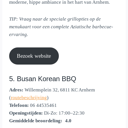
moderne, hippe ambiance in het hart van Arnhem.
TIP: Vraag naar de speciale grillopties op de
menukaart voor een complete Aziatische barbecue-
ervaring.
Bezoek website
5. Busan Korean BBQ
Adres:
Willemsplein 32, 6811 KC Arnhem
(
routebeschrijving
)
Telefoon:
06 44535461
Openingstijden:
Di-Zo: 17:00–22:30
Gemiddelde beoordeling:
4.0 out of 5.0 stars
4.0